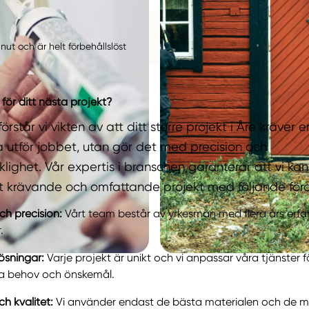
ut och är helt förbehållslöst
 för ditt nästa projekt?
örstår vi vikten av att ditt större projekt i Åre kräver 
 utför jobbet, utan gör det med precision och
klighet. Vår expertis i branschen garanterar att vi ka
 krävande och omfattande projekt med följande förd
ch precision:
Vårt team består av yrkesmän med flera års erfa
.
ösningar:
Varje projekt är unikt och vi anpassar våra tjänster f
ka behov och önskemål.
h kvalitet:
Vi använder endast de bästa materialen och de m