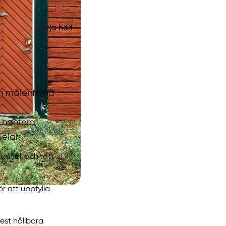
Börja här!
en målerifirma
n hantera
elar:
renhet och rätt
ör att uppfylla
est hållbara