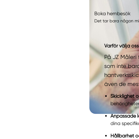
Boka hembesök
Det tar bara någon min
Varför välja oss
På JZ Måleri f
som inte bara
hantverksskic
även de mest
Skicklighet o
behörigheter
Anpassade l
dina specifi
Hållbarhet oc