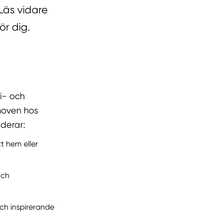
Läs vidare
ör dig.
i- och
hoven hos
uderar:
t hem eller
och
och inspirerande