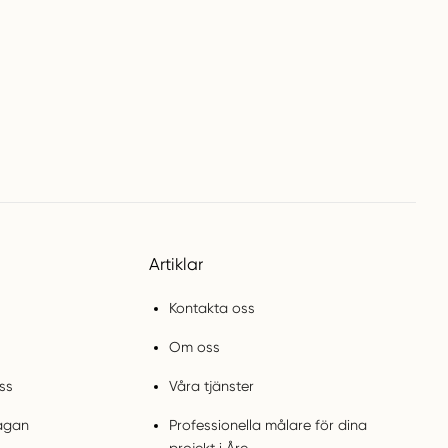
Artiklar
Kontakta oss
Om oss
ss
Våra tjänster
rågan
Professionella målare för dina
projekt i Åre