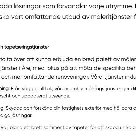
dda lösningar som förvandlar varje utrymme. 
orska vårt omfattande utbud av måleritjänster f
h tapetseringstjänster
stolta över att kunna erbjuda en bred palett av måler
jänster i Åre, med fokus på att möta de specifika be
t och mer omfattande renoveringar. Våra tjänster inkl
ing:
Från väggar till tak, våra inomhusmålningstjänster ger dit
räscht och uppdaterat utseende.
g:
Skydda och försköna din fastighets exteriör med hållbara 
iga lösningar.
Välj bland ett brett sortiment av tapeter för att skapa unika 