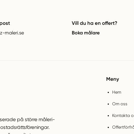
post
Vill du ha en offert?
z-maleri.se
Boka målare
Meny
Hem
Om oss
Kontakta o
iserade på större måleri-
bostadsrättsföreningar.
Offertförf