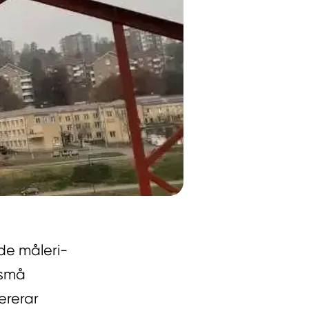
ade måleri-
 små
ererar