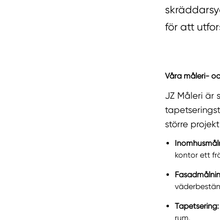
skräddarsy
för att utf
Våra måleri- oc
JZ Måleri är 
tapetseringst
större projek
Inomhusmåln
kontor ett f
Fasadmålnin
väderbeständ
Tapetsering:
rum.