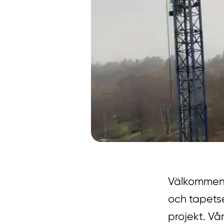
Välkommen t
och tapets
projekt. Vå